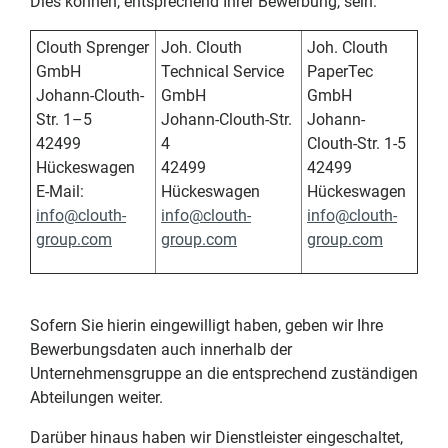
Dies können, entsprechend Ihrer Bewerbung, sein:
Clouth Sprenger
Joh. Clouth
Joh. Clouth
GmbH
Technical Service
PaperTec
Johann-Clouth-
GmbH
GmbH
Str. 1–5
Johann-Clouth-Str.
Johann-
42499
4
Clouth-Str. 1-5
Hückeswagen
42499
42499
E-Mail:
Hückeswagen
Hückeswagen
info@clouth-
info@clouth-
info@clouth-
group.com
group.com
group.com
Sofern Sie hierin eingewilligt haben, geben wir Ihre
Bewerbungsdaten auch innerhalb der
Unternehmensgruppe an die entsprechend zuständigen
Abteilungen weiter.
Darüber hinaus haben wir Dienstleister eingeschaltet,