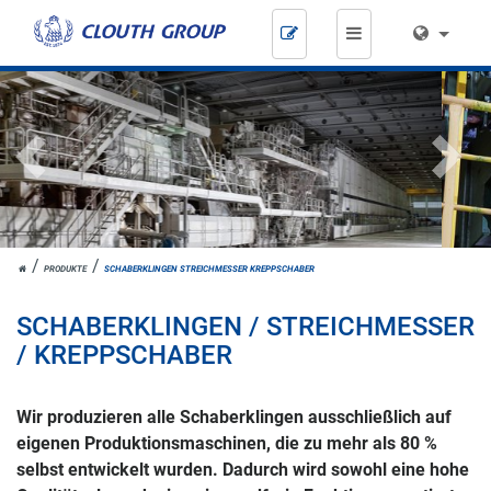
Zum
Inhalt
springen
Previous
Next
HOME
PRODUKTE
SCHABERKLINGEN STREICHMESSER KREPPSCHABER
SCHABERKLINGEN / STREICHMESSER
/ KREPPSCHABER
Wir produzieren alle Schaberklingen ausschließlich auf
eigenen Produktionsmaschinen, die zu mehr als 80 %
selbst entwickelt wurden. Dadurch wird sowohl eine hohe