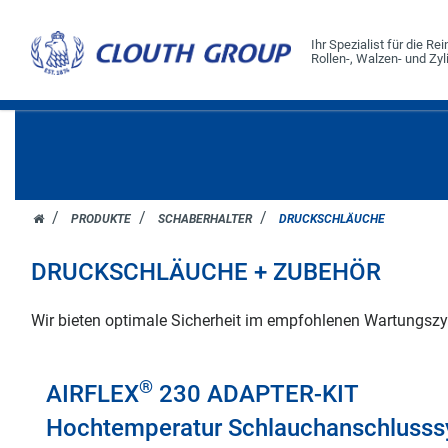
Ihr Spezialist für die R
Rollen-, Walzen- und Zy
Zum
Inhalt
springen
HOME
PRODUKTE
SCHABERHALTER
DRUCKSCHLÄUCHE
DRUCKSCHLÄUCHE + ZUBEHÖR
Wir bieten optimale Sicherheit im empfohlenen Wartungszyk
®
AIRFLEX
230 ADAPTER-KIT
Hochtemperatur Schlauchanschluss