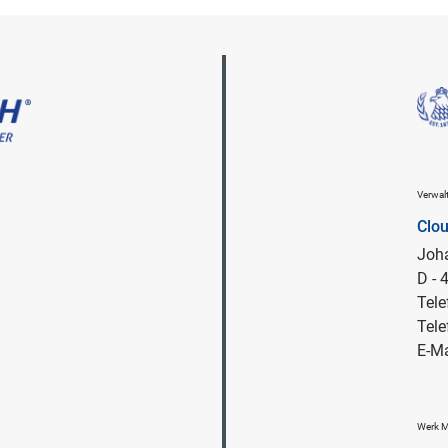
Verwa
Clo
Joha
D -
Tele
Tele
E-Ma
Werk 