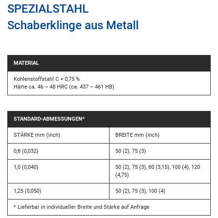
SPEZIALSTAHL
Schaberklinge aus Metall
MATERIAL
Kohlenstoffstahl C = 0,75 %
Härte ca. 46 – 48 HRC (ca. 437 – 461 HB)
STANDARD-ABMESSUNGEN*
STÄRKE mm (inch)
BREITE mm (inch)
0,8 (0,032)
50 (2), 75 (3)
1,0 (0,040)
50 (2), 75 (3), 80 (3,15), 100 (4), 120
(4,75)
1,25 (0,050)
50 (2), 75 (3), 100 (4)
* Lieferbar in individueller Breite und Stärke auf Anfrage