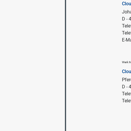
Clo
Joha
D -
Tele
Tele
E-Ma
Werk 
Clo
Pfe
D - 
Tele
Tele