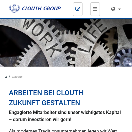
Zum
Inhalt
springen
HOME
KARRIERE
ARBEITEN BEI CLOUTH
ZUKUNFT GESTALTEN
Engagierte Mitarbeiter sind unser wichtigstes Kapital
– darum investieren wir gern!
Als modernes Traditionsunternehmen legen wir Wert