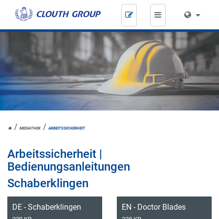
Zum
Inhalt
springen
HOME
MEDIATHEK
ARBEITSSICHERHEIT
Arbeitssicherheit |
Bedienungsanleitungen
Schaberklingen
DE - Schaberklingen
EN - Doctor Blades