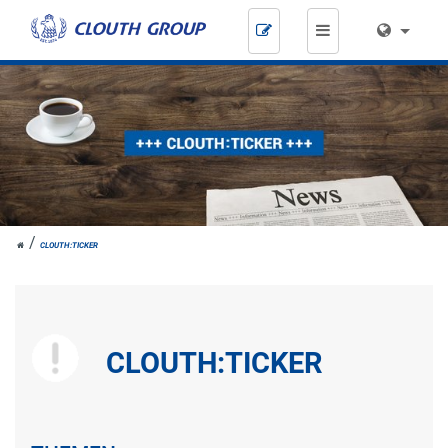
Zum
Inhalt
springen
HOME
CLOUTH:TICKER
CLOUTH:TICKER