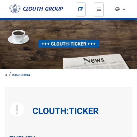
Zum
Inhalt
springen
HOME
CLOUTH:TICKER
CLOUTH:TICKER