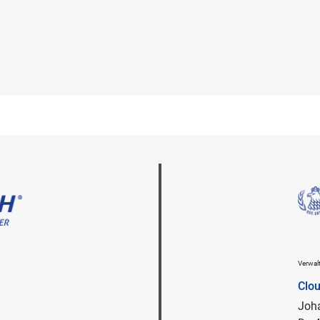
Verwa
Clo
Joha