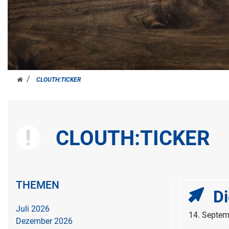
HOME
CLOUTH:TICKER
CLOUTH:TICKER
THEMEN
D
Juli 2026
14. Septem
Dezember 2026