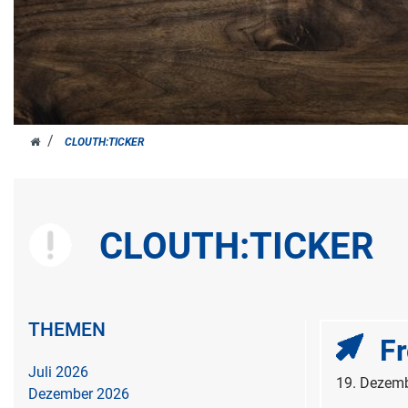
HOME
CLOUTH:TICKER
CLOUTH:TICKER
THEMEN
F
Juli 2026
19. Dezem
Dezember 2026