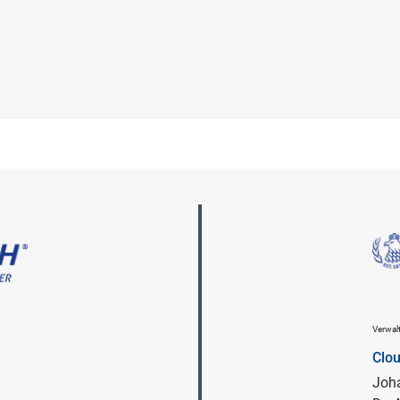
Verwa
Clo
Joha