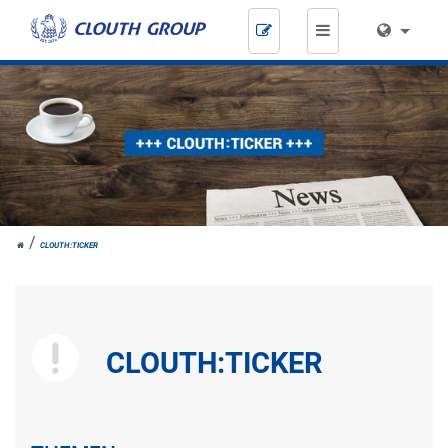
Zum
Inhalt
springen
HOME
CLOUTH:TICKER
CLOUTH:TICKER