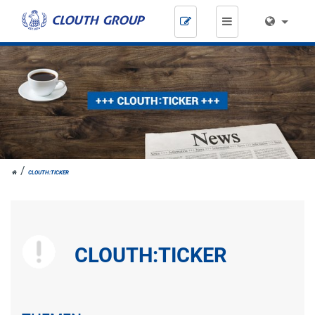
Zum
Inhalt
springen
HOME
CLOUTH:TICKER
CLOUTH:TICKER