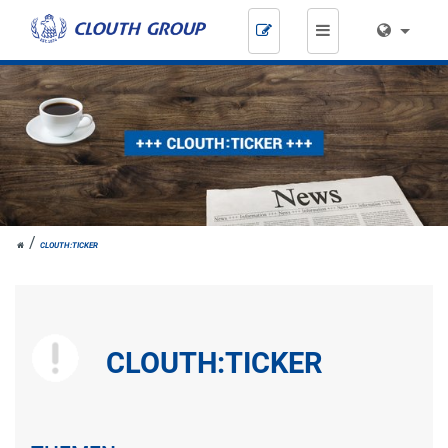
Zum
Inhalt
springen
HOME
CLOUTH:TICKER
CLOUTH:TICKER