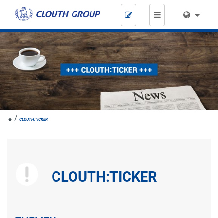
Zum
Inhalt
springen
HOME
CLOUTH:TICKER
CLOUTH:TICKER