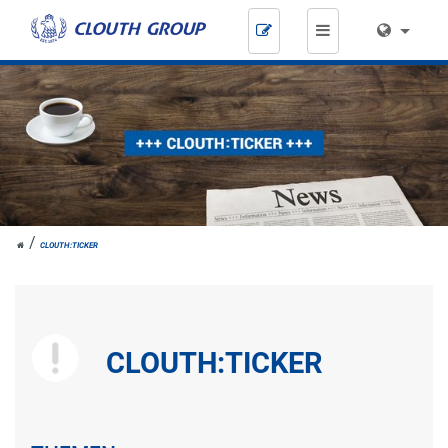
Zum
Inhalt
springen
HOME
CLOUTH:TICKER
CLOUTH:TICKER