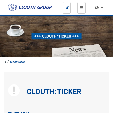
Zum
Inhalt
springen
HOME
CLOUTH:TICKER
CLOUTH:TICKER