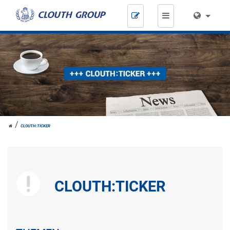
Zum
Inhalt
springen
HOME
CLOUTH:TICKER
CLOUTH:TICKER