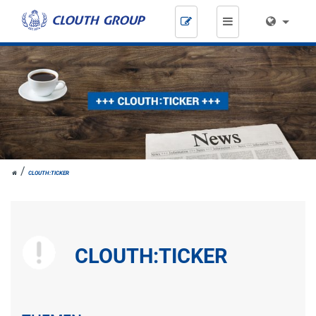
Zum
Inhalt
springen
HOME
CLOUTH:TICKER
CLOUTH:TICKER